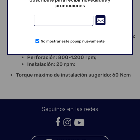
Suscríbete para recibir novedades y
Instalación del cover: Llave Hexagonal nº 7 –
promociones
1.17 mm;
Aplicación del implante:
Instalación del implante 1 mm infraóseo;
Necesario perfil gingival superior a 1.5/2 mm;
No mostrar este popup nuevamente
Rotación:
Perforación: 800-1.200 rpm;
Instalación: 20 rpm;
Torque máximo de instalación sugerido: 60 Ncm
Seguinos en las redes