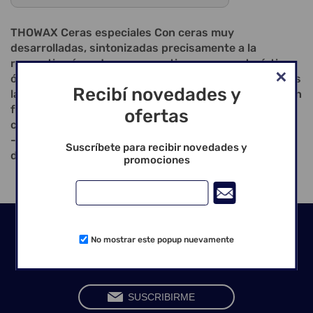
THOWAX Ceras especiales Con ceras muy
desarrolladas, sintonizadas precisamente a la
respectiva área de uso, garantizamos características
óptimas también en las aplicaciones especiales. Todas
Recibí novedades y
las ceras son obtenibles en latas de 70 g y en parte en
forma de chip. IQ CERA CERVICAL, negra - cera
ofertas
cervical dura - permite márgenes raspados apurados
- contraste claro con el límite cervical por una
Suscríbete para recibir novedades y
densidad de color alta
promociones
Seguinos en las redes
No mostrar este popup nuevamente