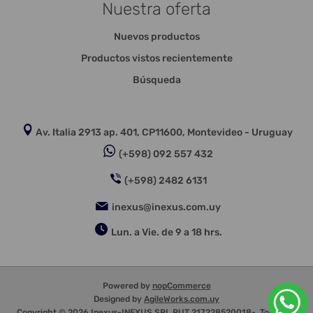
Nuestra oferta
Nuevos productos
Productos vistos recientemente
Búsqueda
Av. Italia 2913 ap. 401, CP11600, Montevideo - Uruguay
(+598) 092 557 432
(+598) 2482 6131
inexus@inexus.com.uy
Lun. a Vie. de 9 a 18 hrs.
Powered by
nopCommerce
Designed by
AgileWorks.com.uy
Copyright © 2026 Inexus-INEXUS SRL RUT 217228520018-. Todos los