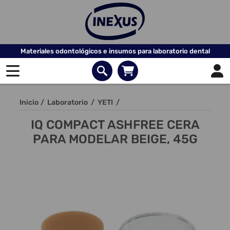
Materiales odontológicos e insumos para laboratorio dental
Inicio
/
Laboratorio
/
YETI
/
IQ COMPACT ASHFREE CERA
PARA MODELAR BEIGE, 45G