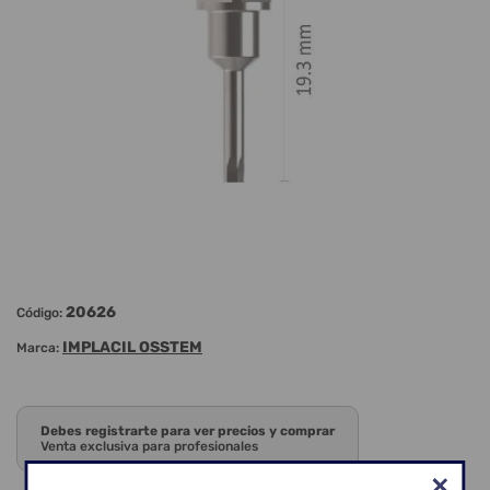
20626
Código:
IMPLACIL OSSTEM
Marca:
Debes registrarte para ver precios y comprar
Venta exclusiva para profesionales