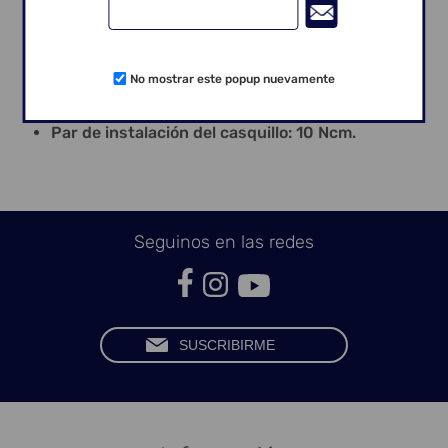
Instalación Mini Cónico Angulado/
Casquillo/Tornillo del Transfer de Moldeador
Abierto: Llave Hexagonal n.º7 – 1,17 mm;
Instalación Transfer Mini Cónico Moldeador
No mostrar este popup nuevamente
Cerrado: Llave Fricción n.º3;
Par de instalación: 20 Ncm;
Par de instalación del casquillo: 10 Ncm.
Seguinos en las redes