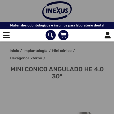
Materiales odontológicos e insumos para laboratorio dental
Inicio
/
Implantología
/
Mini cónico
/
Hexágono Externo
/
MINI CONICO ANGULADO HE 4.0
30°