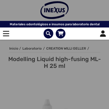
Materiales odontológicos e insumos para laboratorio dental
Inicio
/
Laboratorio
/
CREATION WILLI GELLER
/
Modelling Liquid high-fusing ML-
H 25 ml