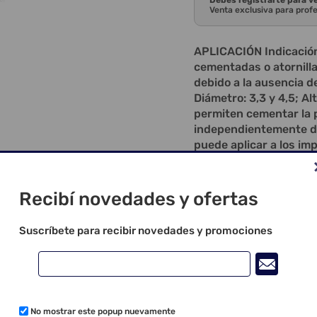
Debes registrarte para v
Venta exclusiva para prof
APLICACIÓN Indicación 
cementadas o atornilla
debido a la ausencia d
Diámetro: 3,3 y 4,5; Al
permiten cementar la p
independientemente de 
puede aplicar a los i
Due Cone y Maestro; Pe
posición desfavorable,
dientes adyacentes; To
Recibí novedades y ofertas
cualquier diámetro de 
solución protésica; Su 
Suscríbete para recibir novedades y promociones
puede utilizarse para 
se requiere paralelism
(plástico) y casquillos 
(plástico) correspondie
componentes no se pue
No mostrar este popup nuevamente
6 mm; Para utilizar el