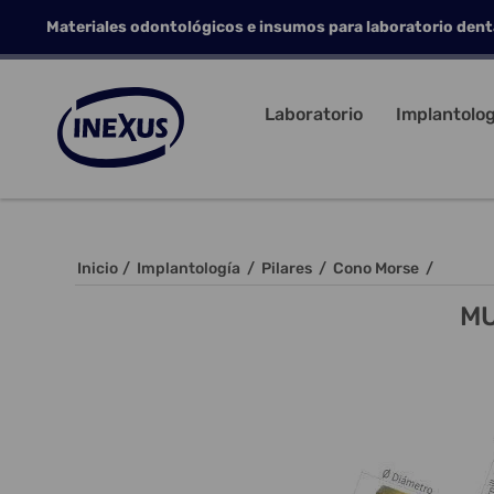
Materiales odontológicos e insumos para laboratorio dent
Laboratorio
Implantolog
Inicio
/
Implantología
/
Pilares
/
Cono Morse
/
MU