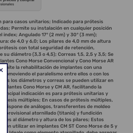
er precios y comprar
esionales
para casos unitarios; Indicado para prótesis
das; Permite su instalación en cualquier posición
el index; Angulado 17° (2 mm) y 30° (3 mm);
tura: de 4,0 y 6,0; Los pilares de 4,0 mm de altura
rótesis con total seguridad de retención,
su diámetro (3,3 o 4,5); Correas 1,5, 2,5 y 3,5; Se
mplantes Cono Morse Convencional y Cono Morse AR
rmite la rehabilitación de implantes con una
 promoviendo el paralelismo entre ellos o con los
dos los diámetros y correas se pueden utilizar en
implantes Cono Morse y CM AR, facilitando la
principal indicación es para prótesis unitarias y
prótesis múltiples; En casos de prótesis múltiples,
o; Dispone de análogos, transferentes de moldeo
de provisional atornillado (titanio) y fundición
ntes al diámetro y altura de los pilares; Estos
den utilizar en implantes CM ST Cono Morse de 5 y
 Pilar Ideale como elemento atornillado, debe agregar