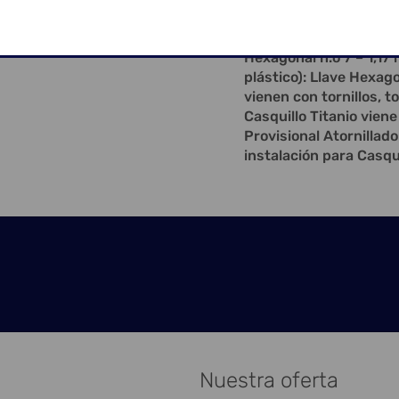
2 mm a la planificación,
la corona; Toque de ins
Hexagonal n.o 7 – 1,17 
plástico): Llave Hexago
vienen con tornillos, t
Casquillo Titanio vien
Provisional Atornillad
instalación para Casqu
Nuestra oferta