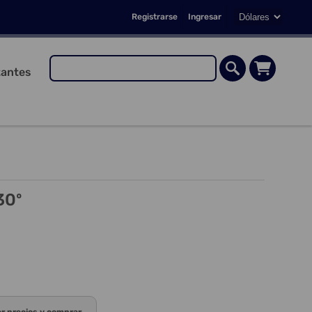
Registrarse
Ingresar
antes
30º