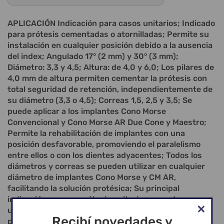
APLICACIÓN Indicación para casos unitarios; Indicado
para prótesis cementadas o atornilladas; Permite su
instalación en cualquier posición debido a la ausencia
del index; Angulado 17° (2 mm) y 30° (3 mm);
Diámetro: 3,3 y 4,5; Altura: de 4,0 y 6,0; Los pilares de
4,0 mm de altura permiten cementar la prótesis con
total seguridad de retención, independientemente de
su diámetro (3,3 o 4,5); Correas 1,5, 2,5 y 3,5; Se
puede aplicar a los implantes Cono Morse
Convencional y Cono Morse AR Due Cone y Maestro;
Permite la rehabilitación de implantes con una
posición desfavorable, promoviendo el paralelismo
entre ellos o con los dientes adyacentes; Todos los
diámetros y correas se pueden utilizar en cualquier
diámetro de implantes Cono Morse y CM AR,
facilitando la solución protésica; Su principal
indicación es para prótesis unitarias y puede
utilizarse para prótesis múltiples; En casos de
Recibí novedades y
prótesis múltiples, se requiere paralelismo; Dispone