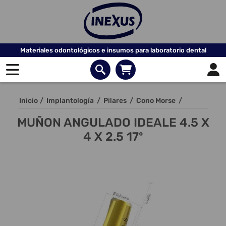
Materiales odontológicos e insumos para laboratorio dental
Inicio
/
Implantología
/
Pilares
/
Cono Morse
/
MUÑON ANGULADO IDEALE 4.5 X
4 X 2.5 17º