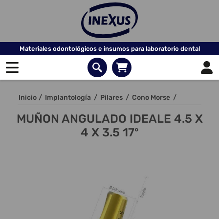
Materiales odontológicos e insumos para laboratorio dental
Inicio
/
Implantología
/
Pilares
/
Cono Morse
/
MUÑON ANGULADO IDEALE 4.5 X
4 X 3.5 17º