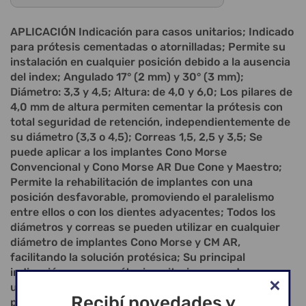
APLICACIÓN Indicación para casos unitarios; Indicado
para prótesis cementadas o atornilladas; Permite su
instalación en cualquier posición debido a la ausencia
del index; Angulado 17° (2 mm) y 30° (3 mm);
Diámetro: 3,3 y 4,5; Altura: de 4,0 y 6,0; Los pilares de
4,0 mm de altura permiten cementar la prótesis con
total seguridad de retención, independientemente de
su diámetro (3,3 o 4,5); Correas 1,5, 2,5 y 3,5; Se
puede aplicar a los implantes Cono Morse
Convencional y Cono Morse AR Due Cone y Maestro;
Permite la rehabilitación de implantes con una
posición desfavorable, promoviendo el paralelismo
entre ellos o con los dientes adyacentes; Todos los
diámetros y correas se pueden utilizar en cualquier
diámetro de implantes Cono Morse y CM AR,
facilitando la solución protésica; Su principal
indicación es para prótesis unitarias y puede
utilizarse para prótesis múltiples; En casos de
Recibí novedades y
prótesis múltiples, se requiere paralelismo; Dispone