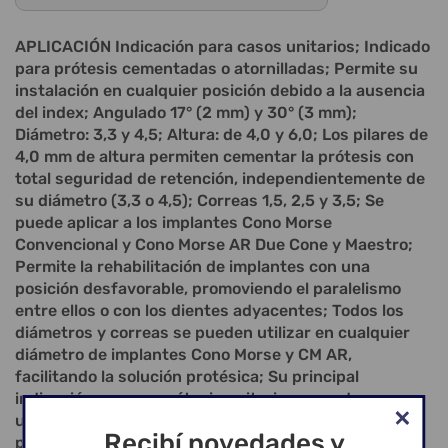
APLICACIÓN Indicación para casos unitarios; Indicado
para prótesis cementadas o atornilladas; Permite su
instalación en cualquier posición debido a la ausencia
del index; Angulado 17° (2 mm) y 30° (3 mm);
Diámetro: 3,3 y 4,5; Altura: de 4,0 y 6,0; Los pilares de
4,0 mm de altura permiten cementar la prótesis con
total seguridad de retención, independientemente de
su diámetro (3,3 o 4,5); Correas 1,5, 2,5 y 3,5; Se
puede aplicar a los implantes Cono Morse
Convencional y Cono Morse AR Due Cone y Maestro;
Permite la rehabilitación de implantes con una
posición desfavorable, promoviendo el paralelismo
entre ellos o con los dientes adyacentes; Todos los
diámetros y correas se pueden utilizar en cualquier
diámetro de implantes Cono Morse y CM AR,
facilitando la solución protésica; Su principal
indicación es para prótesis unitarias y puede
utilizarse para prótesis múltiples; En casos de
Recibí novedades y
prótesis múltiples, se requiere paralelismo; Dispone