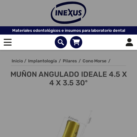
Materiales odontológicos e insumos para laboratorio dental
Inicio
/
Implantología
/
Pilares
/
Cono Morse
/
MUÑON ANGULADO IDEALE 4.5 X
4 X 3.5 30º