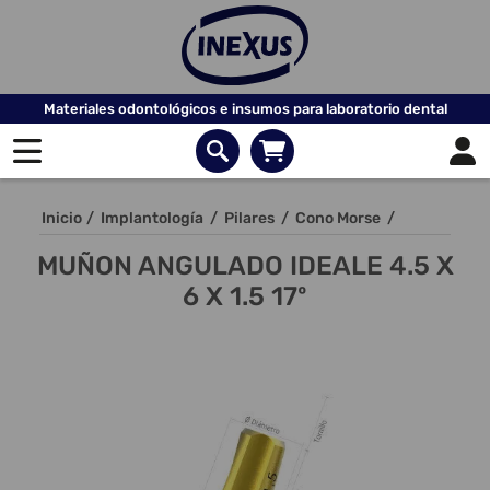
Materiales odontológicos e insumos para laboratorio dental
Inicio
/
Implantología
/
Pilares
/
Cono Morse
/
MUÑON ANGULADO IDEALE 4.5 X
6 X 1.5 17º