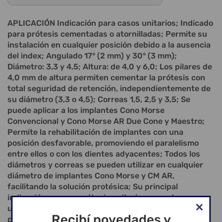
APLICACIÓN Indicación para casos unitarios; Indicado
para prótesis cementadas o atornilladas; Permite su
instalación en cualquier posición debido a la ausencia
del index; Angulado 17° (2 mm) y 30° (3 mm);
Diámetro: 3,3 y 4,5; Altura: de 4,0 y 6,0; Los pilares de
4,0 mm de altura permiten cementar la prótesis con
total seguridad de retención, independientemente de
su diámetro (3,3 o 4,5); Correas 1,5, 2,5 y 3,5; Se
puede aplicar a los implantes Cono Morse
Convencional y Cono Morse AR Due Cone y Maestro;
Permite la rehabilitación de implantes con una
posición desfavorable, promoviendo el paralelismo
entre ellos o con los dientes adyacentes; Todos los
diámetros y correas se pueden utilizar en cualquier
diámetro de implantes Cono Morse y CM AR,
facilitando la solución protésica; Su principal
indicación es para prótesis unitarias y puede
utilizarse para prótesis múltiples; En casos de
Recibí novedades y
prótesis múltiples, se requiere paralelismo; Dispone