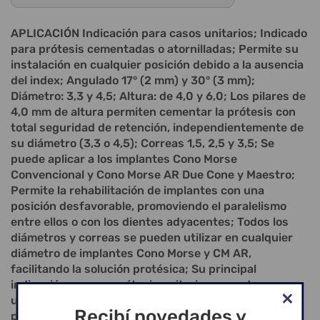
APLICACIÓN Indicación para casos unitarios; Indicado
para prótesis cementadas o atornilladas; Permite su
instalación en cualquier posición debido a la ausencia
del index; Angulado 17° (2 mm) y 30° (3 mm);
Diámetro: 3,3 y 4,5; Altura: de 4,0 y 6,0; Los pilares de
4,0 mm de altura permiten cementar la prótesis con
total seguridad de retención, independientemente de
su diámetro (3,3 o 4,5); Correas 1,5, 2,5 y 3,5; Se
puede aplicar a los implantes Cono Morse
Convencional y Cono Morse AR Due Cone y Maestro;
Permite la rehabilitación de implantes con una
posición desfavorable, promoviendo el paralelismo
entre ellos o con los dientes adyacentes; Todos los
diámetros y correas se pueden utilizar en cualquier
diámetro de implantes Cono Morse y CM AR,
facilitando la solución protésica; Su principal
indicación es para prótesis unitarias y puede
utilizarse para prótesis múltiples; En casos de
Recibí novedades y
prótesis múltiples, se requiere paralelismo; Dispone