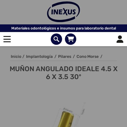
Materiales odontológicos e insumos para laboratorio dental
Inicio
/
Implantología
/
Pilares
/
Cono Morse
/
MUÑON ANGULADO IDEALE 4.5 X
6 X 3.5 30º