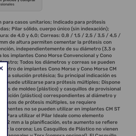
er precios y comprar
esionales
para casos unitarios; Indicado para prótesis
as; Pilar sólido, cuerpo único (sin indexación);
ura: de 4,0 y 6,0; Correas: 0,8 / 1,5 / 2,5 / 3,5 / 4,5 /
0 mm de altura permiten cementar la prótesis con
ención, independientemente de su diámetro (3,3 o
 a los implantes Cono Morse Convencional y Cono
aestro; Todos los diámetros y correas se pueden
 diámetro de implantes Cono Morse y Cono Morse CM
do la solución protésica; Su principal indicación es
s y puede utilizarse para prótesis múltiples; Dispone
ntes de moldeo (plástico) y casquillos de provisional
 fundición (plástico) correspondientes al diámetro y
En casos de prótesis múltiples, se requiere
mponentes no se pueden utilizar en implantes CM ST
; Para utilizar el Pilar Ideale como elemento
gar 2 mm a la planificación, este aumento se refiere
 fijar la corona; Los Casquillos de Plástico no vienen
s Hexagonales y Torx (compra opcional). El Casquillo