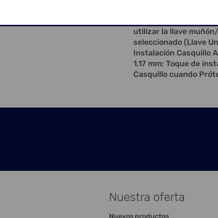
Titanio viene con un T
Atornillado o para usar
utilizar la llave muñón
seleccionado (Llave Un
Instalación Casquillo A
1,17 mm; Toque de inst
Casquillo cuando Próte
Nuestra oferta
Nuevos productos