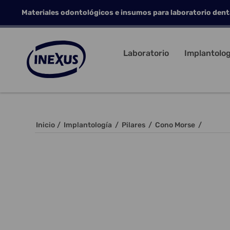
Materiales odontológicos e insumos para laboratorio dent
Laboratorio
Implantolog
Inicio
/
Implantología
/
Pilares
/
Cono Morse
/