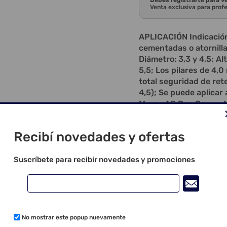
Debes registrarte para v
Venta exclusiva para prof
APLICACIÓN Indicación 
cementadas o atornillad
Diámetro: 3,3 y 4,5; Alt
5,5; Los pilares de 4,
total seguridad de ret
4,5); Se puede aplicar
Morse AR Due Cone y M
utilizar en cualquier
AR y Maestro, facilitan
Recibí novedades y ofertas
para prótesis unitaria
de análogos, transfere
atornillado (titanio) y
Suscríbete para recibir novedades y promociones
altura de los pilares; 
paralelismo; Estos co
Cono Morse de 5 y 6 mm
atornillado, debe agre
al uso del tornillo para
No mostrar este popup nuevamente
con tornillos, tornillo