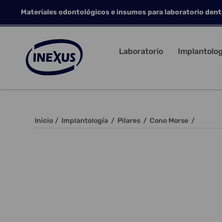
Materiales odontológicos e insumos para laboratorio dent
Laboratorio
Implantolog
Inicio
/
Implantología
/
Pilares
/
Cono Morse
/