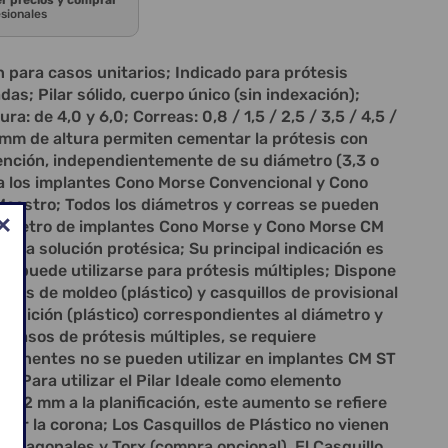
er precios y comprar
esionales
para casos unitarios; Indicado para prótesis
as; Pilar sólido, cuerpo único (sin indexación);
ura: de 4,0 y 6,0; Correas: 0,8 / 1,5 / 2,5 / 3,5 / 4,5 /
0 mm de altura permiten cementar la prótesis con
ención, independientemente de su diámetro (3,3 o
 a los implantes Cono Morse Convencional y Cono
aestro; Todos los diámetros y correas se pueden
 diámetro de implantes Cono Morse y Cono Morse CM
do la solución protésica; Su principal indicación es
s y puede utilizarse para prótesis múltiples; Dispone
ntes de moldeo (plástico) y casquillos de provisional
 fundición (plástico) correspondientes al diámetro y
En casos de prótesis múltiples, se requiere
mponentes no se pueden utilizar en implantes CM ST
; Para utilizar el Pilar Ideale como elemento
gar 2 mm a la planificación, este aumento se refiere
 fijar la corona; Los Casquillos de Plástico no vienen
s Hexagonales y Torx (compra opcional). El Casquillo