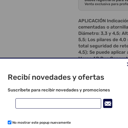
Debes registrarte para v
Venta exclusiva para prof
APLICACIÓN Indicación 
cementadas o atornillad
Diámetro: 3,3 y 4,5; Alt
5,5; Los pilares de 4,
total seguridad de ret
4,5); Se puede aplicar
Morse AR Due Cone y M
utilizar en cualquier
AR y Maestro, facilitan
Recibí novedades y ofertas
para prótesis unitaria
de análogos, transfere
atornillado (titanio) y
Suscríbete para recibir novedades y promociones
altura de los pilares; 
paralelismo; Estos co
Cono Morse de 5 y 6 mm
atornillado, debe agre
al uso del tornillo para
No mostrar este popup nuevamente
con tornillos, tornillo