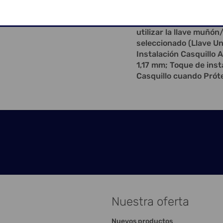
Titanio viene con un T
Atornillado o para usar
utilizar la llave muñón
seleccionado (Llave Un
Instalación Casquillo A
1,17 mm; Toque de inst
Casquillo cuando Próte
Nuestra oferta
Nuevos productos