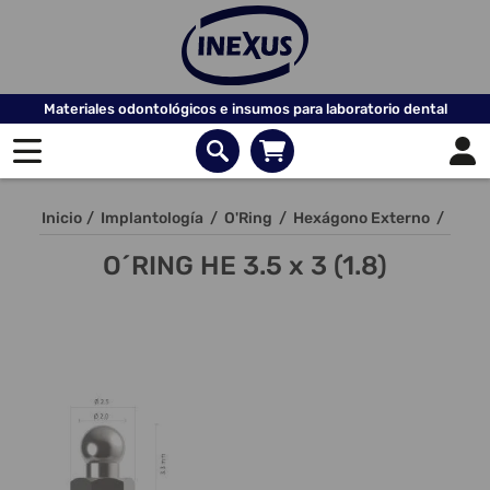
Materiales odontológicos e insumos para laboratorio dental
Inicio
/
Implantología
/
O'Ring
/
Hexágono Externo
/
O´RING HE 3.5 x 3 (1.8)