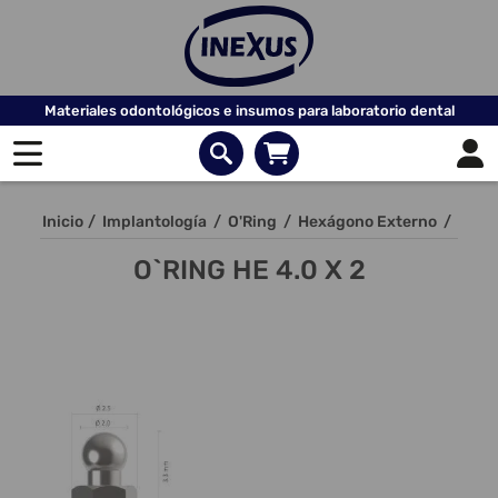
Materiales odontológicos e insumos para laboratorio dental
Inicio
/
Implantología
/
O'Ring
/
Hexágono Externo
/
O`RING HE 4.0 X 2