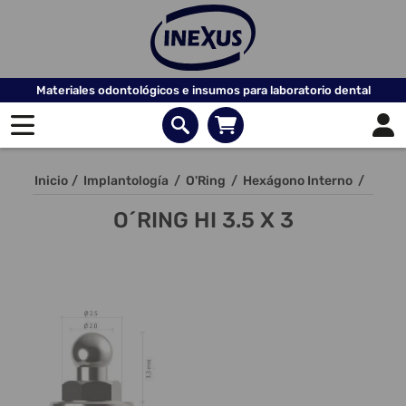
Materiales odontológicos e insumos para laboratorio dental
Inicio
/
Implantología
/
O'Ring
/
Hexágono Interno
/
O´RING HI 3.5 X 3