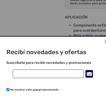
Debes registrarte para v
Venta exclusiva para prof
APLICACIÓN
Componente esféri
para overdenture
Pilar sólido, cuer
También adecuado 
Necesita paralelis
Recibí novedades y ofertas
Instalación: Llave
Torque de instala
Suscríbete para recibir novedades y promociones
COMPOSICIÓN DEL E
Componente O-ri
Cápsula Metálica 
Anillo Plástico;
Cápsula Plástica.
No mostrar este popup nuevamente