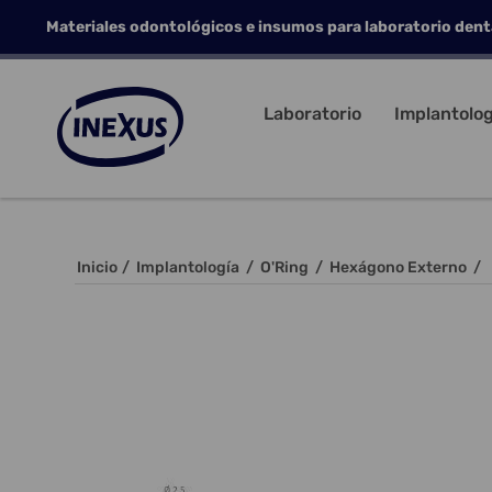
Materiales odontológicos e insumos para laboratorio dent
Laboratorio
Implantolog
Inicio
/
Implantología
/
O'Ring
/
Hexágono Externo
/