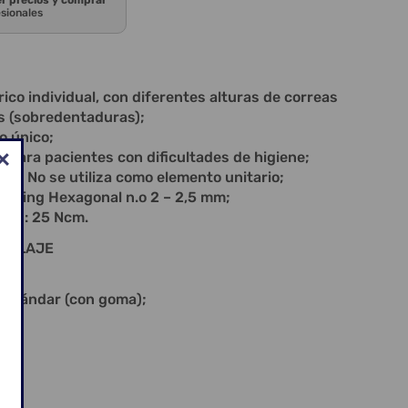
er precios y comprar
esionales
co individual, con diferentes alturas de correas
s (sobredentaduras);
po único;
para pacientes con dificultades de higiene;
mo; No se utiliza como elemento unitario;
 O-ring Hexagonal n.o 2 – 2,5 mm;
ción: 25 Ncm.
MBALAJE
ng;
Estándar (con goma);