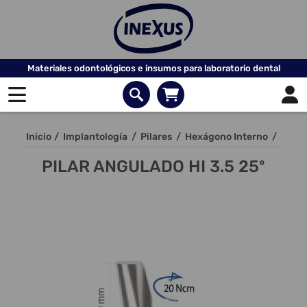
Materiales odontológicos e insumos para laboratorio dental
Inicio
/
Implantología
/
Pilares
/
Hexágono Interno
/
PILAR ANGULADO HI 3.5 25º