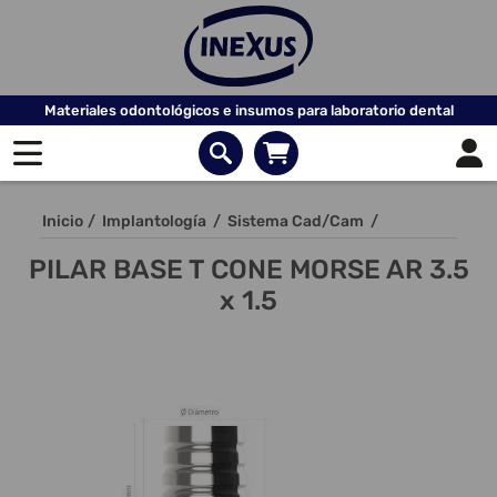
Materiales odontológicos e insumos para laboratorio dental
Inicio
/
Implantología
/
Sistema Cad/Cam
/
PILAR BASE T CONE MORSE AR 3.5
x 1.5