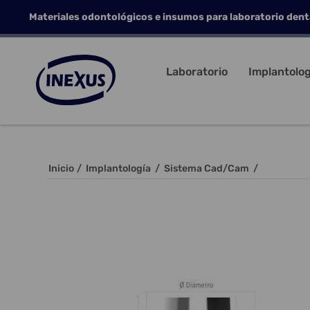
Materiales odontológicos e insumos para laboratorio dent
Laboratorio
Implantolog
Inicio
/
Implantología
/
Sistema Cad/Cam
/