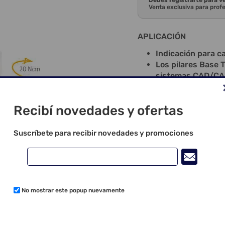
Debes registrarte para v
Venta exclusiva para prof
APLICACIÓN
Indicación para ca
Los pilares Base 
sistemas CAD/CAM.
personalizados pa
La línea Base T t
Recibí novedades y ofertas
una calidad de su
resultados de digi
conjunto con los p
Suscríbete para recibir novedades y promociones
Instalación Base T
Torque de instala
Para la selección
bloques de trabajo
– 4,0 – Large AT O
No mostrar este popup nuevamente