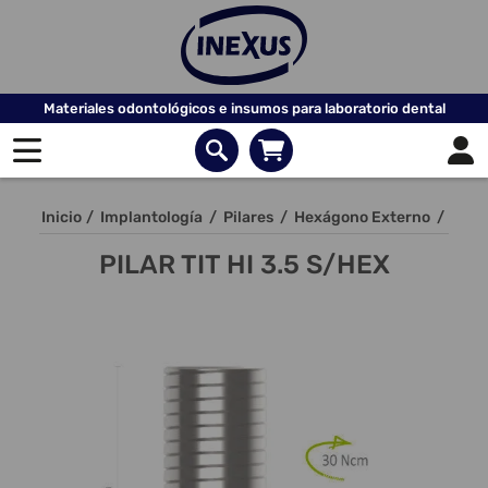
Materiales odontológicos e insumos para laboratorio dental
Inicio
/
Implantología
/
Pilares
/
Hexágono Externo
/
PILAR TIT HI 3.5 S/HEX