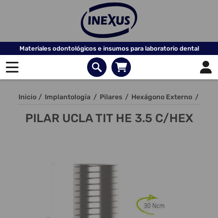
Materiales odontológicos e insumos para laboratorio dental
Inicio
/
Implantología
/
Pilares
/
Hexágono Externo
/
PILAR UCLA TIT HE 3.5 C/HEX