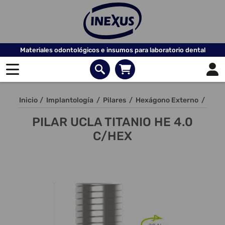
Materiales odontológicos e insumos para laboratorio dental
Inicio
/
Implantología
/
Pilares
/
Hexágono Externo
/
PILAR UCLA TITANIO HE 4.0
C/HEX