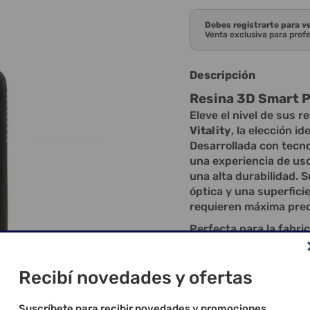
Debes registrarte para v
Venta exclusiva para prof
Descripción
Resina 3D Smart Pr
Eleve el nivel de sus 
Vitality
, la elección i
Desarrollada con tecno
una experiencia de uso
una alta durabilidad. 
óptica y una superfici
requieren máxima preci
Perfecta para la fabri
Smart Print Bio Vitali
gracias a su excelente
Recibí novedades y ofertas
similar a la de la denti
Con más de
cinco años
Suscríbete para recibir novedades y promociones