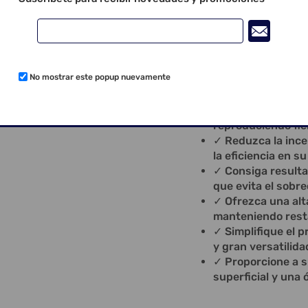
necesidad de retrabajo
ofreciendo una previsib
Print Bio Vitality
y lle
Principales benefi
No mostrar este popup nuevamente
✓ Obtenga restau
calidad comproba
✓ Garantice una es
reproduciendo fiel
✓ Reduzca la ince
la eficiencia en s
✓ Consiga resulta
que evita el sobre
✓ Ofrezca una alt
manteniendo rest
✓ Simplifique el 
y gran versatilida
✓ Proporcione a s
superficial y una 