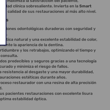
s y maximiza la satisfacción del paciente,
ilidad clínica sobresaliente. Invierta en la
Smart
ve la calidad de sus restauraciones al más alto nivel.
cios
raciones odontológicas duraderas con seguridad y
das.
tética natural y una excelente estabilidad de color,
mente la apariencia de la dentina.
rtidumbre y los retrabajos, optimizando el tiempo y
u consulta.
dos predecibles y seguros gracias a una tecnología
curado y minimiza el riesgo de fallos.
a resistencia al desgaste y una mayor durabilidad,
auraciones estéticas durante años.
proceso restaurador con una resina de alta precisión
d.
us pacientes restauraciones con excelente lisura
óptima estabilidad óptica.