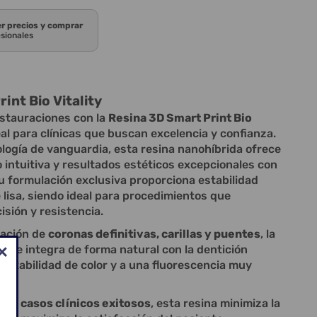
er precios y comprar
esionales
int Bio Vitality
restauraciones con la
Resina 3D Smart Print Bio
deal para clínicas que buscan excelencia y confianza.
logía de vanguardia, esta resina nanohíbrida ofrece
 intuitiva y resultados estéticos excepcionales con
Su formulación exclusiva proporciona estabilidad
e lisa, siendo ideal para procedimientos que
sión y resistencia.
cación de
coronas definitivas, carillas y puentes
, la
ty
se integra de forma natural con la dentición
 estabilidad de color y a una fluorescencia muy
na.
 de casos clínicos exitosos
, esta resina minimiza la