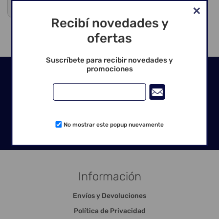
Venta exclusiva para profesionales
Recibí novedades y
ofertas
Suscríbete para recibir novedades y
promociones
Seguinos en las redes
No mostrar este popup nuevamente
Información
Envíos y Devoluciones
Política de Privacidad