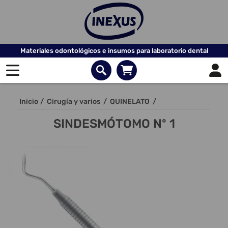
Materiales odontológicos e insumos para laboratorio dental
Inicio
/
Cirugía y varios
/
QUINELATO
/
SINDESMÓTOMO Nº 1