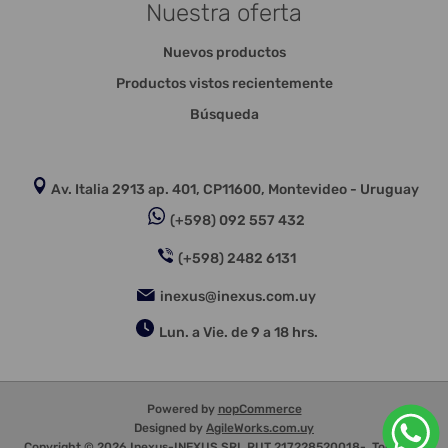
Nuestra oferta
Nuevos productos
Productos vistos recientemente
Búsqueda
Av. Italia 2913 ap. 401, CP11600, Montevideo - Uruguay
(+598) 092 557 432
(+598) 2482 6131
inexus@inexus.com.uy
Lun. a Vie. de 9 a 18 hrs.
Powered by
nopCommerce
Designed by
AgileWorks.com.uy
Copyright © 2026 Inexus-INEXUS SRL RUT 217228520018-. Todos los