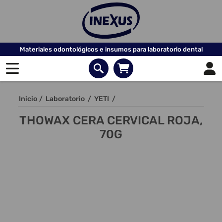
Materiales odontológicos e insumos para laboratorio dental
Inicio
/
Laboratorio
/
YETI
/
THOWAX CERA CERVICAL ROJA,
70G