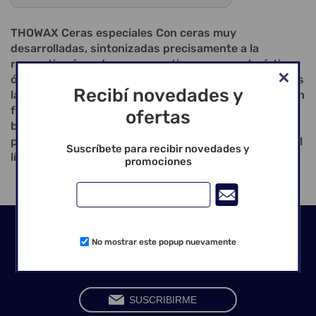
THOWAX Ceras especiales Con ceras muy
desarrolladas, sintonizadas precisamente a la
respectiva área de uso, garantizamos características
óptimas también en las aplicaciones especiales. Todas
Recibí novedades y
las ceras son obtenibles en latas de 70 g y en parte en
forma de chip. CERA CERVICAL, roja - cera muy
ofertas
blanda - cera libre de tensiones y suavemente fluida
para bordes de corona justos - adaptación muy fina al
Suscríbete para recibir novedades y
límite cervical posible
promociones
Seguinos en las redes
No mostrar este popup nuevamente