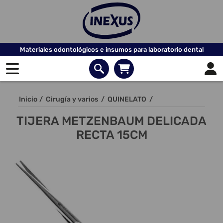
Materiales odontológicos e insumos para laboratorio dental
Inicio
/
Cirugía y varios
/
QUINELATO
/
TIJERA METZENBAUM DELICADA
RECTA 15CM