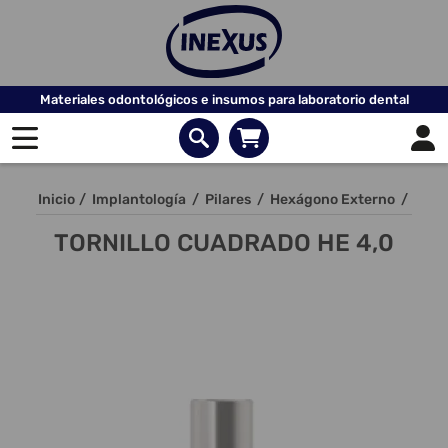
Materiales odontológicos e insumos para laboratorio dental
Inicio
/
Implantología
/
Pilares
/
Hexágono Externo
/
TORNILLO CUADRADO HE 4,0