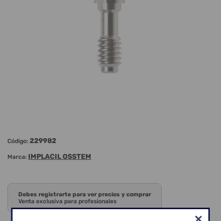
229982
Código:
IMPLACIL OSSTEM
Marca:
Debes registrarte para ver precios y comprar
Venta exclusiva para profesionales