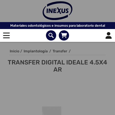
Materiales odontológicos e insumos para laboratorio dental
Inicio
/
Implantología
/
Transfer
/
TRANSFER DIGITAL IDEALE 4.5X4
AR