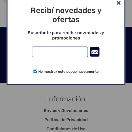
Recibí novedades y
ofertas
Suscríbete para recibir novedades y
Seguinos en las redes
promociones
No mostrar este popup nuevamente
Información
Envíos y Devoluciones
Política de Privacidad
Condiciones de Uso