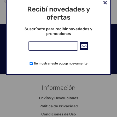
Recibí novedades y
ofertas
Suscríbete para recibir novedades y
Seguinos en las redes
promociones
No mostrar este popup nuevamente
Información
Envíos y Devoluciones
Política de Privacidad
Condiciones de Uso