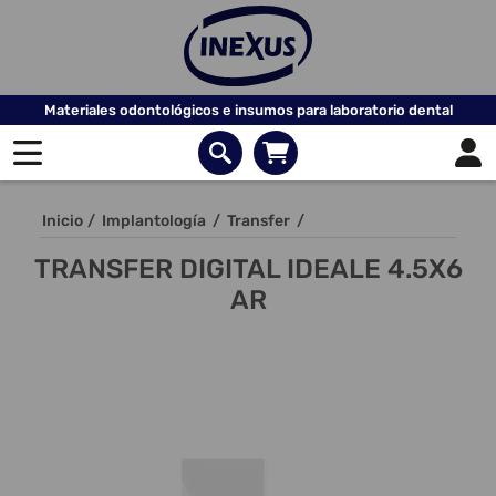
Materiales odontológicos e insumos para laboratorio dental
Inicio
/
Implantología
/
Transfer
/
TRANSFER DIGITAL IDEALE 4.5X6
AR