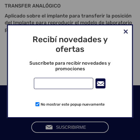
TRANSFER ANALÓGICO
Aplicado sobre el implante para transferir la posición
del Implante para reproducir el modelo de laboratorio
para la confección de la prótesis.
Recibí novedades y
Instalación Transfer Moldeador Abierto: Llave
hexagonal n.o 7 – 1,17 mm;
ofertas
Instalación Transfer Moldeador Cerrado: Llave
Fricción n.o 3.
Suscríbete para recibir novedades y
promociones
Seguinos en las redes
No mostrar este popup nuevamente