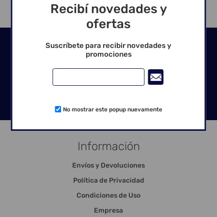
Recibí novedades y
ofertas
Seguinos en las redes
Suscríbete para recibir novedades y
promociones
No mostrar este popup nuevamente
Información
Envíos y Devoluciones
Política de Privacidad
Condiciones de Uso
Empresa