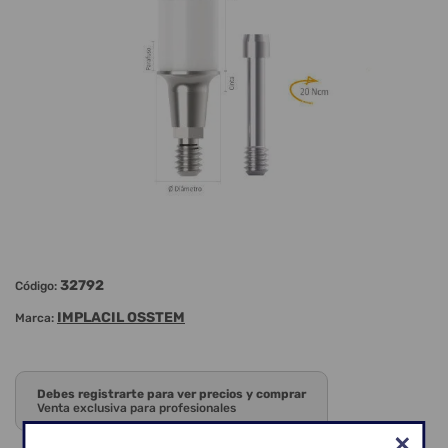
32792
Código:
IMPLACIL OSSTEM
Marca:
Debes registrarte para ver precios y comprar
Venta exclusiva para profesionales