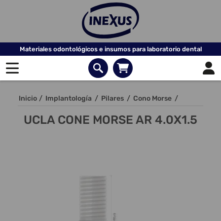
Materiales odontológicos e insumos para laboratorio dental
Inicio
/
Implantología
/
Pilares
/
Cono Morse
/
UCLA CONE MORSE AR 4.0X1.5