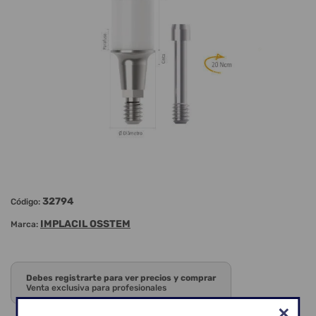
32794
Código:
IMPLACIL OSSTEM
Marca:
Debes registrarte para ver precios y comprar
Venta exclusiva para profesionales