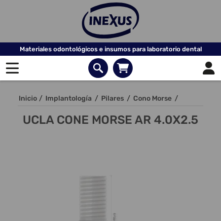
Materiales odontológicos e insumos para laboratorio dental
Inicio
/
Implantología
/
Pilares
/
Cono Morse
/
UCLA CONE MORSE AR 4.0X2.5