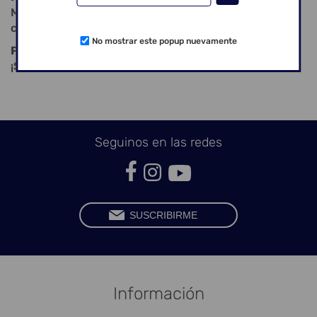
Mantené el modelo dentro y encendé el modo de
curado.
No mostrar este popup nuevamente
PASO 4: ¡COMPLETADO!
¡Sacá tu increíble modelo y listo!
Seguinos en las redes
Información