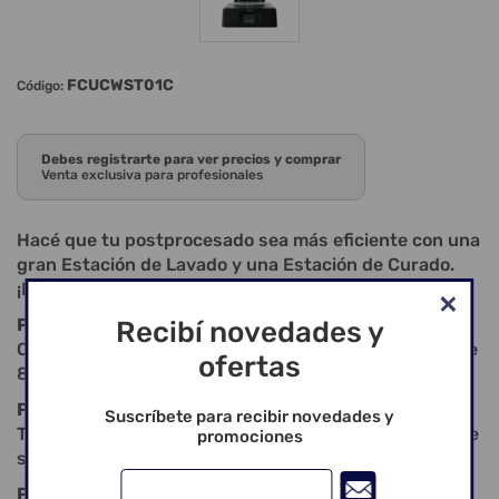
FCUCWST01C
Código:
Debes registrarte para ver precios y comprar
Venta exclusiva para profesionales
Hacé que tu postprocesado sea más eficiente con una
gran Estación de Lavado y una Estación de Curado.
¡Dejanos mostrarte cómo en solo unos pocos pasos!
PASO 1: LAVAR
Recibí novedades y
Colocá tu modelo sin curar en la estación de lavado de
ofertas
8L.
PASO 2: SECAR
Suscríbete para recibir novedades y
Transferilo a la estación de curado y activá el modo de
promociones
secado por aire.
PASO 3: CURAR