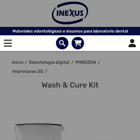
Materiales odontológicos e insumos para laboratorio dental
Inicio
/
Odontología digital
/
PHROZEN
/
Impresoras 3D
/
Wash & Cure Kit