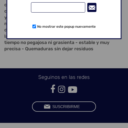
color marrón „madera“ no sólo es perfecto como una
cera cervical y de base en la técnica pueden puentes
y coronas, pero también es muy adecuado para el
modelado de inlays & onlays. - Consistencia perfecta
No mostrar este popup nuevamente
de cera - Al estado liquido penetra muy bien en todas
las cavidades - Consistencia suave pero al mismo
tiempo no pegajosa ni grasienta - estable y muy
precisa - Quemaduras sin dejar residuos
Seguinos en las redes