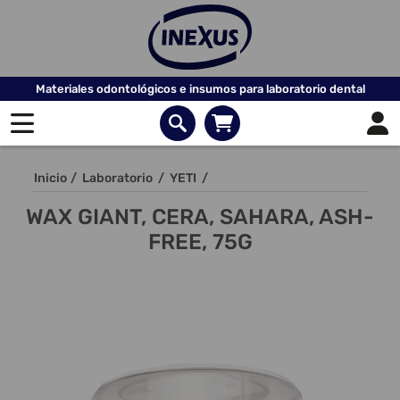
Materiales odontológicos e insumos para laboratorio dental
Inicio
/
Laboratorio
/
YETI
/
WAX GIANT, CERA, SAHARA, ASH-
FREE, 75G