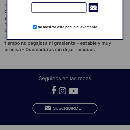
color marrón „madera“ no sólo es perfecto como una
cera cervical y de base en la técnica pueden puentes
y coronas, pero también es muy adecuado para el
modelado de inlays & onlays. - Consistencia perfecta
No mostrar este popup nuevamente
de cera - Al estado liquido penetra muy bien en todas
las cavidades - Consistencia suave pero al mismo
tiempo no pegajosa ni grasienta - estable y muy
precisa - Quemaduras sin dejar residuos
Seguinos en las redes