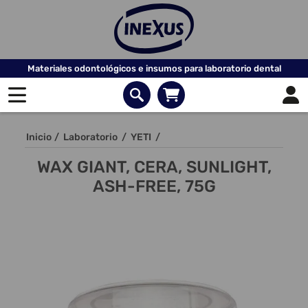
Materiales odontológicos e insumos para laboratorio dental
Inicio
/
Laboratorio
/
YETI
/
WAX GIANT, CERA, SUNLIGHT,
ASH-FREE, 75G