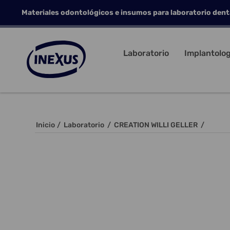
Materiales odontológicos e insumos para laboratorio dent
Laboratorio
Implantolog
Inicio
/
Laboratorio
/
CREATION WILLI GELLER
/