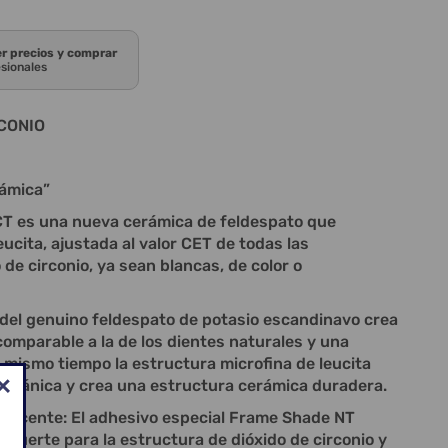
er precios y comprar
esionales
CONIO
rámica”
CT es una nueva cerámica de feldespato que
eucita, ajustada al valor CET de todas las
de circonio, ya sean blancas, de color o
 del genuino feldespato de potasio escandinavo crea
comparable a la de los dientes naturales y una
al mismo tiempo la estructura microfina de leucita
mecánica y crea una estructura cerámica duradera.
escente: El adhesivo especial Frame Shade NT
 fuerte para la estructura de dióxido de circonio y