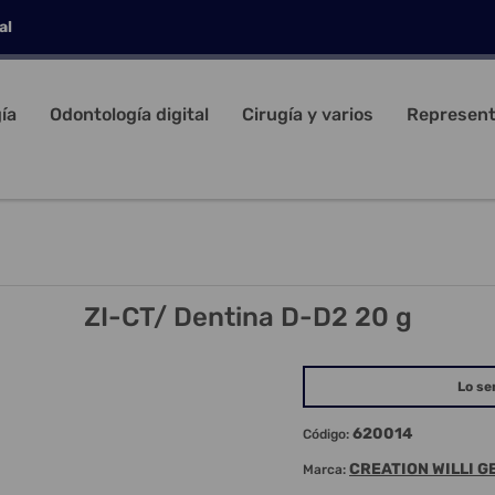
al
ía
Odontología digital
Cirugía y varios
Represent
ZI-CT/ Dentina D-D2 20 g
Lo se
620014
Código:
CREATION WILLI G
Marca: