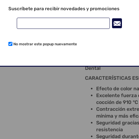
aumenta con ello su fl
Suscríbete para recibir novedades y promociones
sin tensiones.
Con Creation ZI-CT es
en dióxido de titanio 
y una dinámica y reflex
Fusión a alta temperat
No mostrar este popup nuevamente
Creation ZI-CT.
“Discretamente bella -
Dental
CARACTERÍSTICAS ESP
Efecto de color na
Excelente fuerza 
cocción de 910 °C
Contracción extr
mínima y más efic
Seguridad gracias
resistencia
Seguridad durante