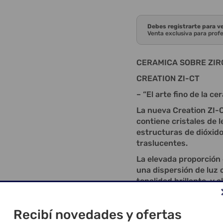
Debes registrarte para v
Venta exclusiva para prof
CERAMICA SOBRE ZIR
CREATION ZI-CT
– “El arte fino de la ce
La nueva Creation ZI-
contiene cristales de l
estructuras de dióxido 
traslucentes.
La elevada proporción
una dispersión de luz 
tonalidad brillante, y 
mejora la resistencia 
Fascinantemente fluor
Recibí novedades y ofertas
garantiza una adhesión