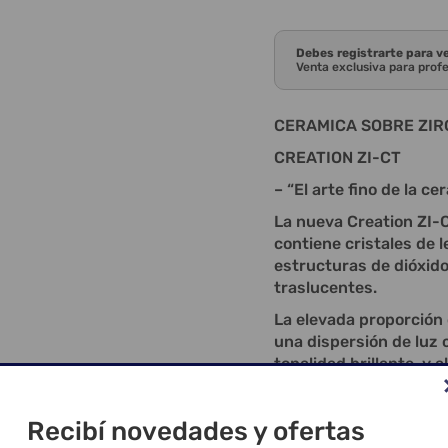
Debes registrarte para v
Venta exclusiva para prof
CERAMICA SOBRE ZIR
CREATION ZI-CT
– “El arte fino de la ce
La nueva Creation ZI-
contiene cristales de l
estructuras de dióxido 
traslucentes.
La elevada proporción
una dispersión de luz 
tonalidad brillante, y 
mejora la resistencia 
Fascinantemente fluor
Recibí novedades y ofertas
garantiza una adhesión