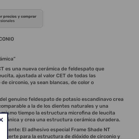
er precios y comprar
esionales
CONIO
rámica”
CT es una nueva cerámica de feldespato que
eucita, ajustada al valor CET de todas las
de circonio, ya sean blancas, de color o
 del genuino feldespato de potasio escandinavo crea
comparable a la de los dientes naturales y una
al mismo tiempo la estructura microfina de leucita
mecánica y crea una estructura cerámica duradera.
escente: El adhesivo especial Frame Shade NT
 fuerte para la estructura de dióxido de circonio y