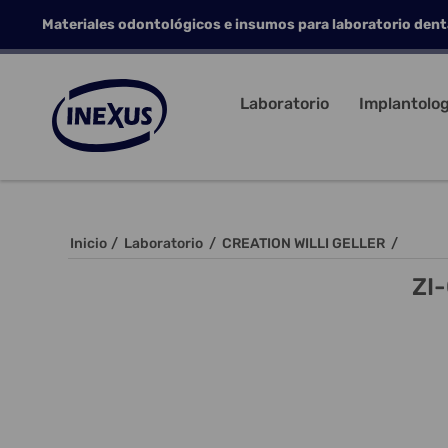
Materiales odontológicos e insumos para laboratorio dent
Laboratorio
Implantolog
Inicio
/
Laboratorio
/
CREATION WILLI GELLER
/
ZI-