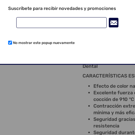
aumenta con ello su fl
Suscríbete para recibir novedades y promociones
sin tensiones.
Con Creation ZI-CT es
en dióxido de titanio 
y una dinámica y reflex
Fusión a alta temperat
No mostrar este popup nuevamente
Creation ZI-CT.
“Discretamente bella -
Dental
CARACTERÍSTICAS ESP
Efecto de color na
Excelente fuerza 
cocción de 910 °C
Contracción extr
mínima y más efic
Seguridad gracias
resistencia
Seguridad durante