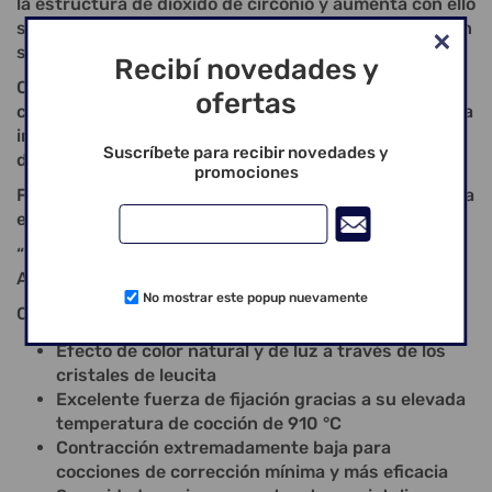
la estructura de dióxido de circonio y aumenta con ello
su fluorescencia - para una excelente fuerza de unión
sin tensiones.
Recibí novedades y
Con Creation ZI-CT estructurada en módulos se
ofertas
consiguen restauraciones en dióxido de titanio de una
impresionante estética y estabilidad de forma y una
Suscríbete para recibir novedades y
dinámica y reflexión de luz brillante.
promociones
Fusión a alta temperatura, excelente estética, elevada
estabilidad: Creation ZI-CT.
“Discretamente bella - una verdadera Creation!”
Andreas Nolte, Técnico Dental
No mostrar este popup nuevamente
CARACTERÍSTICAS ESPECIALES DE CREATION ZI-CT:
Efecto de color natural y de luz a través de los
cristales de leucita
Excelente fuerza de fijación gracias a su elevada
temperatura de cocción de 910 °C
Contracción extremadamente baja para
cocciones de corrección mínima y más eficacia