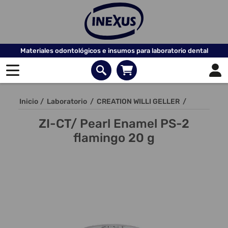
Materiales odontológicos e insumos para laboratorio dental
Inicio
/
Laboratorio
/
CREATION WILLI GELLER
/
ZI-CT/ Pearl Enamel PS-2
flamingo 20 g