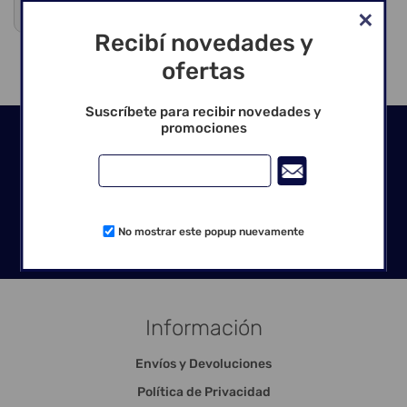
Venta exclusiva para profesionales
Recibí novedades y
ofertas
Suscríbete para recibir novedades y
promociones
Seguinos en las redes
No mostrar este popup nuevamente
Información
Envíos y Devoluciones
Política de Privacidad